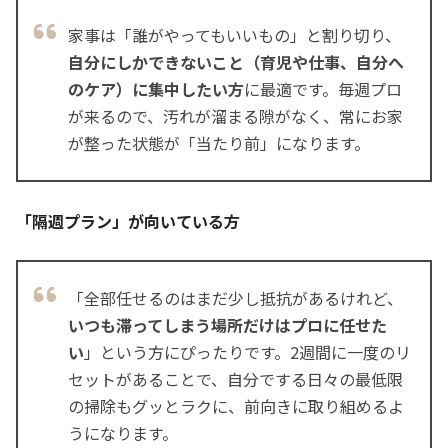
2時間以上
家事は「誰がやってもいいもの」と割り切り、
自分にしかできないこと（育児や仕事、自分へ
のケア）に集中したい方
に最適です。毎週プロ
が来るので、汚れが溜まる隙がなく、常にお家
が整った状態が「当たり前」になります。
産前・産後のサポート：
お仕事の繁忙期：
「隔週プラン」が向いている方
季節の変わり目：
「全部任せるのはまだ少し抵抗があるけれど、
いつも滞ってしまう場所だけはプロに任せた
い
」という方にぴったりです。2週間に一度のリ
セットがあることで、自分でする日々の最低限
の掃除もグッとラクに、前向きに取り組めるよ
うになります。