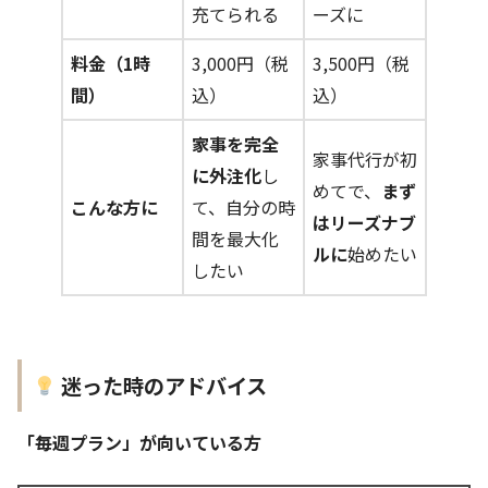
充てられる
ーズに
2時間以上
料金（1時
3,000円（税
3,500円（税
間）
込）
込）
家事を完全
家事代行が初
に外注化
し
めてで、
まず
こんな方に
て、自分の時
はリーズナブ
間を最大化
ルに
始めたい
ご不在対応OK：
したい
2時間以上
家事の完全外注化：
所要時間：
迷った時のアドバイス
備考：
「毎週プラン」が向いている方
プロの視点：
お申し込み方法：