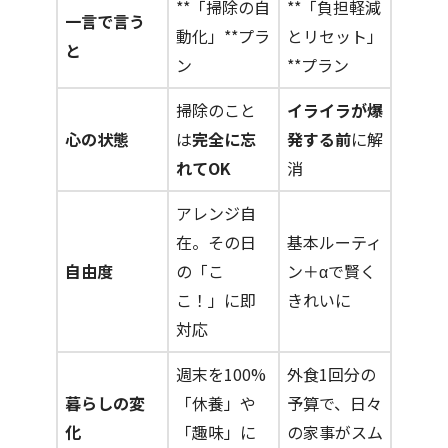
**「掃除の自
**「負担軽減
一言で言う
動化」**プラ
とリセット」
【Cコース】トイレ1か所 ＆ 洗面所
と
ン
**プラン
掃除のこと
イライラが爆
心の状態
は
完全に忘
発する前
に解
れてOK
消
アレンジ自
在。その日
基本ルーティ
自由度
の「こ
ン＋αで賢く
こ！」に即
きれいに
対応
週末を100%
外食1回分の
暮らしの変
「休養」や
予算で、日々
化
「趣味」に
の家事がスム